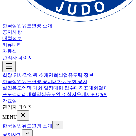
한국실업유도연맹 소개
공지사항
대회정보
커뮤니티
자료실
관리자 페이지
회장 인사말
임원 소개
연혁
실업유도팀 정보
한국실업유도연맹 공지
대한유도회 공지
실업유도연맹 대회 일정
대회 접수
대진표
대회결과
포토갤러리
대회영상
유도인 소식
자유게시판
Q&A
자료실
관리자 페이지
MENU
한국실업유도연맹 소개
공지사항