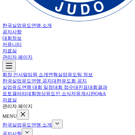
한국실업유도연맹 소개
공지사항
대회정보
커뮤니티
자료실
관리자 페이지
회장 인사말
임원 소개
연혁
실업유도팀 정보
한국실업유도연맹 공지
대한유도회 공지
실업유도연맹 대회 일정
대회 접수
대진표
대회결과
포토갤러리
대회영상
유도인 소식
자유게시판
Q&A
자료실
관리자 페이지
MENU
한국실업유도연맹 소개
공지사항